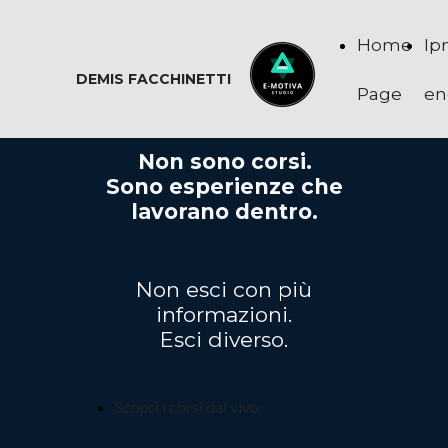
Home
Ip
DEMIS FACCHINETTI
Page
en
Non sono corsi.
Sono esperienze che
lavorano dentro.
Non esci con più
informazioni.
Esci diverso.
Scopri i corsi dal vivo