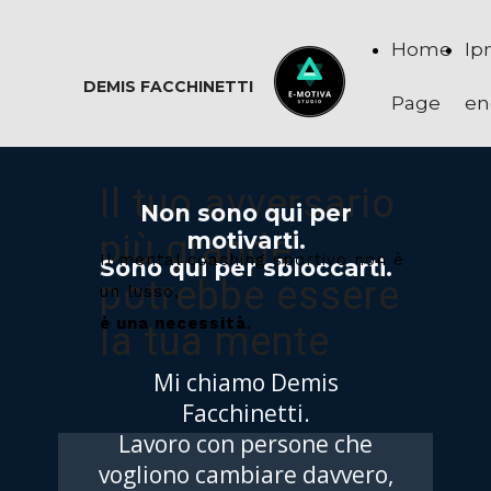
Home
Ip
DEMIS FACCHINETTI
Page
en
Il tuo avversario
Non sono qui per
più grande
motivarti.
Il mental coaching sportivo non è
Sono qui per sbloccarti.
potrebbe essere
un lusso,
è una necessità.
la tua mente
Mi chiamo Demis
Facchinetti.
Lavoro con persone che
vogliono cambiare davvero,